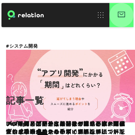
#システム開発
記事一覧
アプリ開発にかかる期間はどれくらい？延び
アジャイル開発とは？特徴や開発の流れ、代
DevOpsとアジャイル開発の違いとは？関係
プロトタイプ開発とは？メリットとデメリッ
アプリ開発の要件定義とは？構成要素や進め
PoC開発とは？メリットとデメリット、開発
てしまう理由やスムーズに進めるポイントを
表的な手法をわかりやすく解説
性や、組み合わせる手順・ポイントについて
ト、成功させるためのポイントについて解説
方、成功のポイントについて解説
プロセスや成功させるポイントを解説