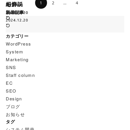
投
1
2
…
4
紹介
も解説
System
System
System
System
稿
System
System
新着記事
2024.12.20
2024.12.20
2024.12.20
2024.12.20
の
ペ
2024.12.20
2024.12.20
ー
ジ
カテゴリー
送
WordPress
り
System
Marketing
SNS
Staff column
EC
SEO
Design
ブログ
お知らせ
タグ
システム開発