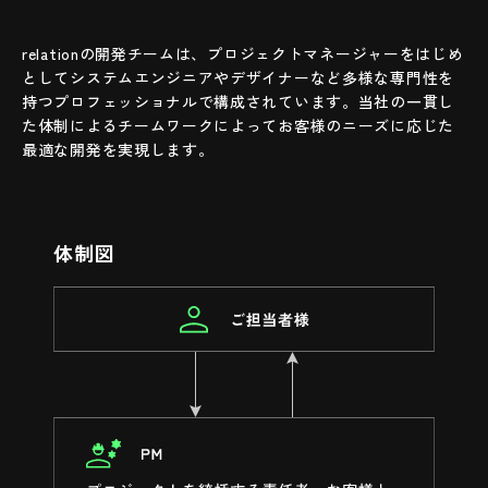
開発
¥ 6,000,000
サーバ環境
AWS
relationの開発チームは、プロジェクトマネージャーをはじめ
としてシステムエンジニアやデザイナーなど多様な専門性を
TOTAL ¥ 8,500,000
データベース
RDS（Aurora）
持つプロフェッショナルで構成されています。当社の一貫し
た体制によるチームワークによってお客様のニーズに応じた
最適な開発を実現します。
保守・運用費
開発言語・フレー
Node.js
ムワークなど
保守・運用費（月額）
¥ 50,000
体制図
サイト運営費（月額）
¥ 100,000
サーバ費用（月額）
¥ 150,000
TOTAL ¥ 300,000