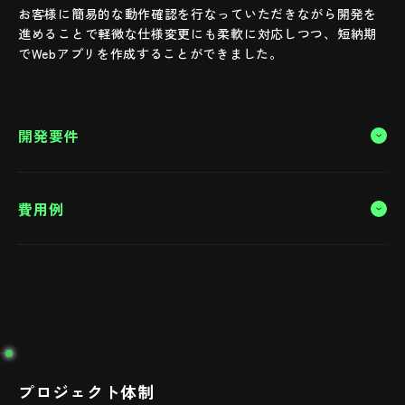
お客様に簡易的な動作確認を行なっていただきながら開発を
進めることで軽微な仕様変更にも柔軟に対応しつつ、短納期
でWebアプリを作成することができました。
開発要件
フロント要件
費用例
Google Chrome,Microsoft
対応ブラウザ
Edge
初期導入費
要件定義
¥ 1,000,000
開発言語・フレー
Node.js
ムワークなど
デザイン
¥ 1,500,000
環境要件
プロジェクト体制