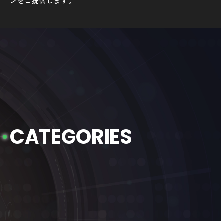
ンをご提供します。
C
A
T
E
G
O
R
I
E
S
開発カテゴリ
relationはフルスクラッチ開発による各種アプリ開発や基幹系
システム開発など幅広い開発カテゴリを網羅しており、それ
ぞれ多岐にわたる実績があります。