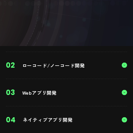
こちらではその一部をご紹介いたします。
システムやITに関するお悩みはぜひ当社にお任せください。
01
フルスクラッチ開発
オリジナルの自社システムをゼロから作り上げる手法。特殊
02
ローコード/ノーコード開発
要件や制約によりパッケージでは実装できない独自性の強い
システムを構築します。要件定義や開発に時間と費用がかか
りますがニーズに最適のシステムが実現可能です。
ソースコードを記述せずにアプリケーションやWebサービス
03
当社の特徴
Webアプリ開発
を素早く低コストで構築する手法。ただし、細かい要件には
向いておらず、MicrosoftやGoogleのアカウントを利用して
当社は幅広い分野でスクラッチ開発実績があり、要件定義か
インターナルにサービスを構築します。
らスムーズに進めます。ベンチャー価格でコスト効率の良い
ブラウザで動作するアプリ。OS依存をしないため、各OSご
提案も可能で、長期的なシステム維持と拡張性を重視し、お
04
当社の特徴
ネイティブアプリ開発
との画面作成などが不要となり開発コストを抑えられます。
客様のニーズに最適化したシステムを提供します。
ただし、操作性はネットワーク環境に左右されるためネイテ
Microsoft365やGoogle Workspaceを活用し、外部サービス
ィブアプリに比べ重く感じることもあります。