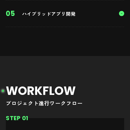
不要でシステム構築が可能。既存アカウントを利用するため
OS上で動作し、インストールして利用するアプリケーショ
ランニングコストもかかりません。また、一部スクラッチ開
05
当社の特徴
ハイブリッドアプリ開発
ン。iPhone、Android、Windowsなど各OSごとに開発が必要
発を取り込むなど柔軟な開発にも対応できます。
でコストが高額になりやすいですが、サクサク動き、一部機
幅広い選択肢をご提案しております。ECサイトや受発注シス
能をオフラインでも利用できます。
テム開発ではパッケージのカスタマイズで初期開発コストを
ブラウザ上で動作するアプリケーション。OS依存する機能を
抑えPoCやプロトタイプ開発も可能です。スクラッチ開発で
当社の特徴
各OSで開発・共通化できる機能を統合することにより、コス
もOSSを活用し、コストを抑えて品質を向上できます。
トを抑えつつ操作性を確保します。ネットワーク接続不要で
当社では最新技術を駆使し、高速で軽量なアプリを開発しま
一部機能を利用することができます。
す。AndroidではKotlin、iOSではSwiftを使用し、適切なフレ
ームワークを選択します。UI/UXもOSの特性を理解したエン
当社の特徴
ジニアとデザイナーが連携し、操作性を最大化します。
当社は豊富な実績を持ち、様々なニーズ柔軟に対応してお
り、オフライン対応やコストダウンを実現するための提案も
W
O
R
K
F
L
O
W
行えます。ネイティブアプリの強みであるプッシュ通知を
PWAを活用して実現できます。
プロジェクト進行ワークフロー
STEP 01