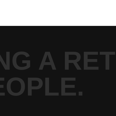
NG A RE
EOPLE.