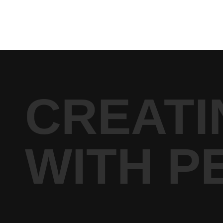
送
り
CREATI
WITH P