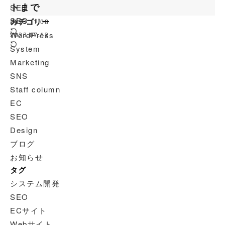
トまで
SEO
SEO
カテゴリー
2023.11.08
WordPress
2023.07.12
System
Marketing
SNS
Staff column
EC
SEO
Design
ブログ
お知らせ
タグ
システム開発
SEO
ECサイト
Webサイト