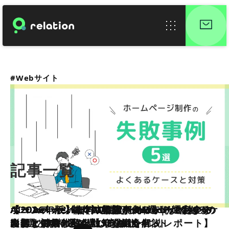
#Webサイト
記事一覧
ホームページ制作の失敗事例5選｜よくあるケ
ホームページ制作の相場が丸わかり！料金の
AI Overviews（AI検索）のWebサイトへの
【2026年版】無料で使えるWordPressテー
【2026年版】有料WordPressテーマおすす
【コンテンツSEO対策】キーワード選定から
ースと対策
内訳と価格がバラつく理由を解説
影響とCTRの変化【SEO担当者’s レポート】
マおすすめ5選と選び方のポイント
め5選と無料との違いを解説
改善まで具体的な対策を紹介