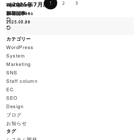
投
1
2
3
（2025年7月版）
Design
Marketing
WordPress
WordPress
SEO
稿
SEO
WordPress
WordPress
新着記事
2025.06.16
2025.06.16
2025.05.30
の
ペ
2025.07.01
2025.08.29
2025.07.18
ー
ジ
カテゴリー
送
WordPress
り
System
Marketing
SNS
Staff column
EC
SEO
Design
ブログ
お知らせ
タグ
システム開発