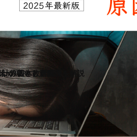
が辛い原因と改善策
設計の基本と活用例を解説
をわかりやすく解説！