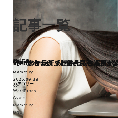
記事一覧
新着記事
【2025年最新版】Web広告運用
Webディレクター必見！ペルソナ
Web広告とは？種類・費用・特徴
Marketing
Marketing
Marketing
2025.09.02
2025.06.30
2025.06.29
カテゴリー
WordPress
System
Marketing
SNS