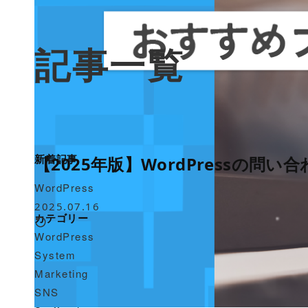
記事一覧
新着記事
【2025年版】WordPressの
WordPress
2025.07.16
カテゴリー
WordPress
System
Marketing
SNS