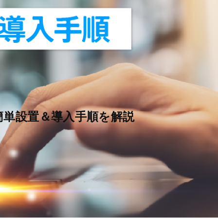
｜簡単設置＆導入手順を解説