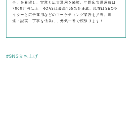
事」を希望し、営業と広告運用を経験。年間広告運用費は
o
7000万円以上、ROASは最高155%を達成。現在はSEOラ
イターと広告運用などのマーケティング業務を担当。迅
k
速・誠実・丁寧を信条に、元気一番で頑張ります！
SNS立ち上げ