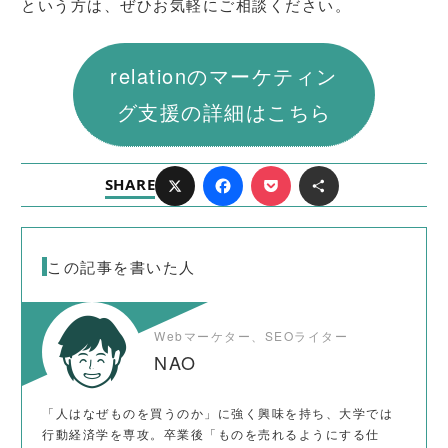
という方は、ぜひお気軽にご相談ください。
relationのマーケティン
グ支援の詳細はこちら
SHARE
X
F
P
共
a
o
有
この記事を書いた人
c
c
Webマーケター、SEOライター
e
k
NAO
b
e
「人はなぜものを買うのか」に強く興味を持ち、大学では
o
t
行動経済学を専攻。卒業後「ものを売れるようにする仕