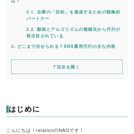
は？
2.1.
企業の「目的」を達成するための戦略的
パートナー
2.2.
動画とアルゴリズムの複雑化から代行が
再注目されている
3.
どこまで任せられる？SNS運用代行の主な内容
3.1.
3.2.
3.3.
企画・作成：ブランドの魅力を最大化す
運用・対応：フォロワーとの良好な関係
分析・レポート：データに基づく改善施
4.
5.
6.
SNS運用代行の3つの大きなメリット
失敗しないSNS運用代行会社の選び方とチェック
まとめ｜SNS運用代行を「攻めの投資」に変える
るコンテンツ制作
を築くアカウント管理
策の提示
目次を開く
ポイント
ために
4.1.
4.2.
4.3.
1. プロの知見による最短距離での「成
2. 社内リソースの最適化と採用・教育コ
3. 企業を守るリスク管理と炎上防止体制
5.1.
5.2.
5.3.
同業界やBtoB企業での「実績」が十分
報告体制と使用ツールの透明性
どこまでが料金に含まれるかという契約
果」獲得
ストの削減
にあるか
範囲が明確か
はじめに
こんにちは！relationのNAOです！